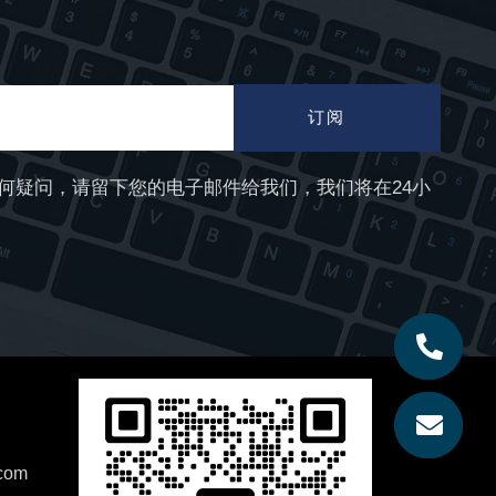
订阅
何疑问，请留下您的电子邮件给我们，我们将在24小
com