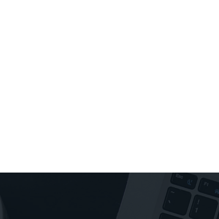
立即获得即时报价：
姓名
邮箱
手机号/WhatsApp/微信