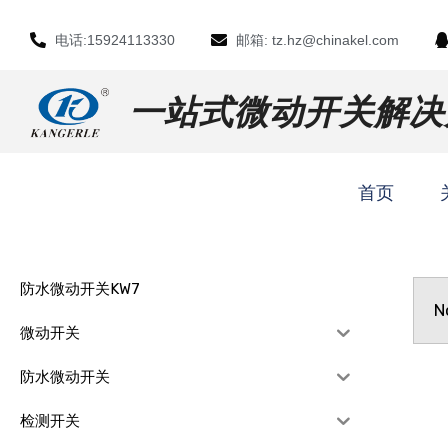
电话:15924113330
邮箱: tz.hz@chinakel.com
一站式微动开关解决
首页
防水微动开关KW7
N
微动开关
防水微动开关
检测开关