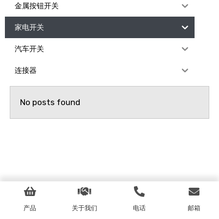
金属按钮开关
家电开关
汽车开关
连接器
No posts found
产品
关于我们
电话
邮箱