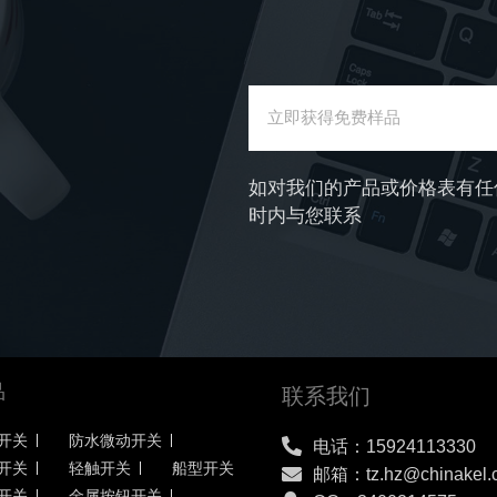
备注
发送
如对我们的产品或价格表有任
时内与您联系
品
联系我们
开关
防水微动开关
电话：15924113330
开关
轻触开关
船型开关
邮箱：tz.hz@chinakel.
开关
金属按钮开关