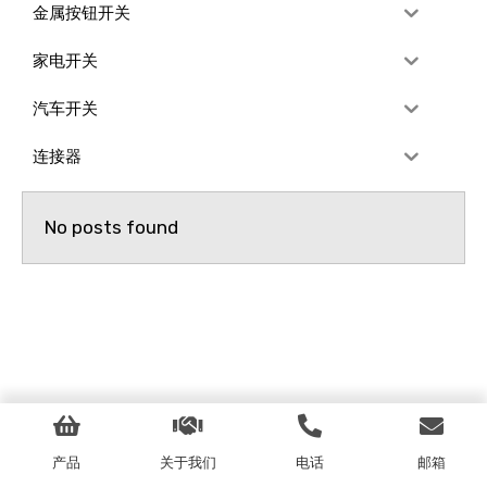
金属按钮开关
家电开关
汽车开关
连接器
No posts found
产品
关于我们
电话
邮箱