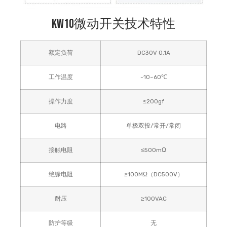
KW10微动开关技术特性
额定负荷
DC30V 0.1A
工作温度
-10~60℃
操作力度
≤200gf
电路
单极双投/常开/常闭
接触电阻
≤500mΩ
绝缘电阻
≥100MΩ（DC500V）
耐压
≥100VAC
防护等级
无