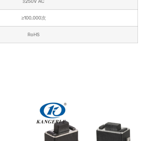
≥250V AC
≥100,000次
RoHS