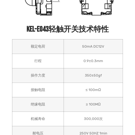
KEL-E043轻触
开关技术特性
额定电荷
50mA DC12V
行程
0.9±0.3mm
操作力度
350±50gf
接触电阻
≤ 100mΩ
绝缘电阻
≥ 100MΩ
机械寿命
300,000次
耐电压
250V 50HZ 1min