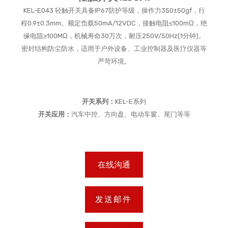
KEL-E043 轻触开关具备IP67防护等级，操作力350±50gf，行
程0.9±0.3mm。额定负载50mA/12VDC，接触电阻≤100mΩ，绝
缘电阻≥100MΩ，机械寿命30万次，耐压250V/50Hz(1分钟)。
密封结构防尘防水，适用于户外设备、工业控制器及医疗仪器等
严苛环境。
开关系列：
KEL-E系列
开关应用：
汽车中控、方向盘、电动车窗、尾门等等
在线沟通
发送邮件