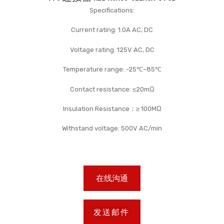
Specifications:
Current rating: 1.0A AC, DC
Voltage rating: 125V AC, DC
Temperature range: -25℃~85℃
Contact resistance: ≤20mΩ
Insulation Resistance：≥ 100MΩ
Withstand voltage: 500V AC/min
在线沟通
发送邮件