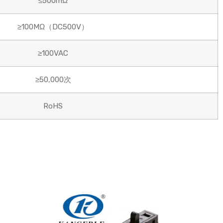
≤500mΩ
≥100MΩ（DC500V）
≥100VAC
≥50,000次
RoHS