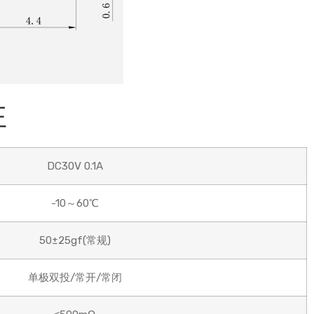
性
DC30V 0.1A
-10～60℃
50±25gf(常规)
单极双投/常开/常闭