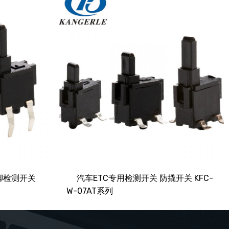
脚检测开关
汽车ETC专用检测开关 防撬开关 KFC-
W-07AT系列