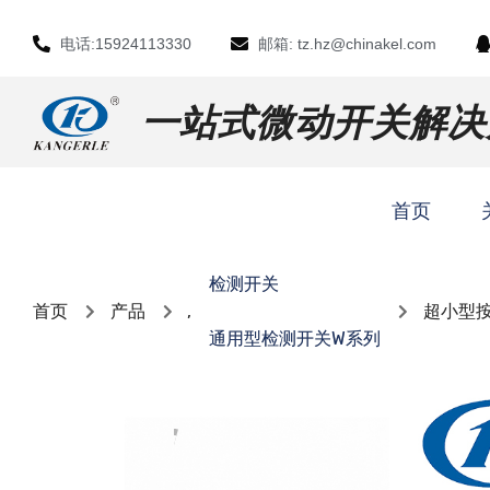
电话:15924113330
邮箱: tz.hz@chinakel.com
一站式微动开关解决
首页
检测开关
首页
产品
,
超小型按
通用型检测开关W系列