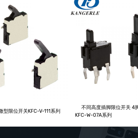
不同高度插脚限位开关 4
型限位开关KFC-V-111系列
KFC-W-07A系列