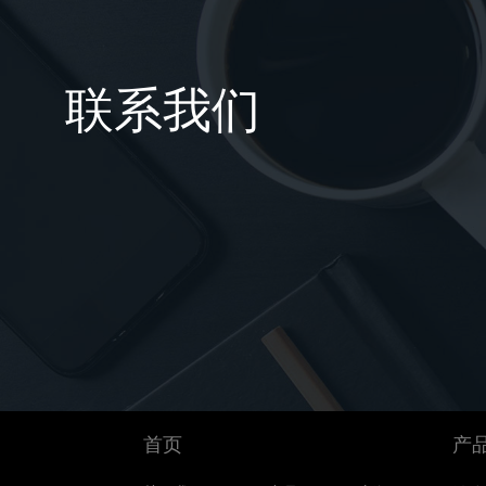
联系我们
首页
产