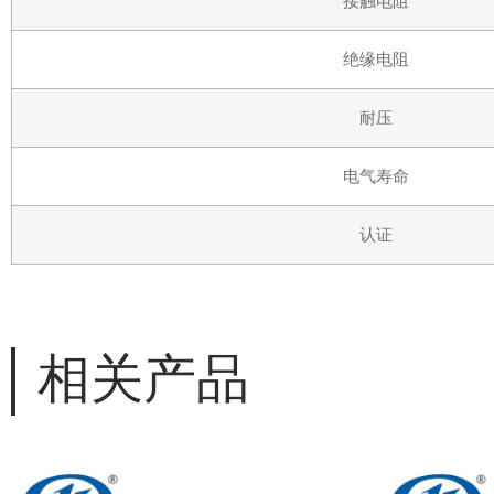
接触电阻
绝缘电阻
耐压
电气寿命
认证
相关产品