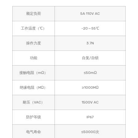
额定负荷
5A 110V AC
工作温度（℃）
-20～55℃
操作力度
3.7N
功能
自复/自锁
接触电阻（mΩ）
≤50mΩ
绝缘电阻（MΩ）
≥1000MΩ
耐压（VAC）
1500V AC
防护等级
IP67
电气寿命
≤50000次