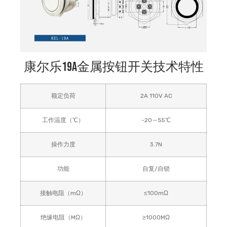
康尔乐19A金属按钮开关技术特性
额定负荷
2A 110V AC
工作温度（℃）
-20～55℃
操作力度
3.7N
功能
自复/自锁
接触电阻（mΩ）
≤100mΩ
绝缘电阻（MΩ）
≥1000MΩ