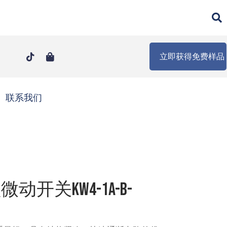
立即获得免费样品
联系我们
动开关KW4-1A-B-