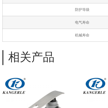
防护等级
电气寿命
机械寿命
相关产品