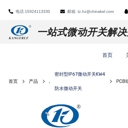
电话:15924113330
邮箱: tz.hz@chinakel.com
一站式微动开关解决
首页
密封型IP67微动开关KW4
首页
产品
,
PCB
防水微动开关