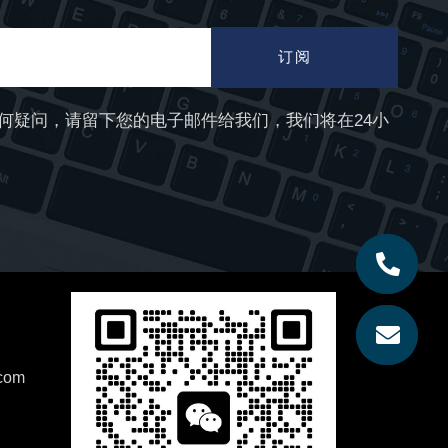
订阅
何疑问，请留下您的电子邮件给我们，我们将在24小
com