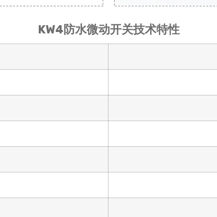
KW4防水微动开关技术特性
邮箱
手机号/WhatsApp/微信
备注
发送