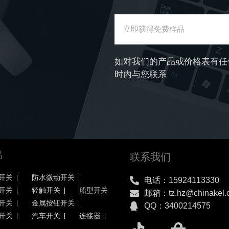
如对我们的产品或价格表有任
时内与您联系
品
联系我们
开关
防水微动开关
电话：15924113330
开关
轻触开关
船型开关
邮箱：tz.hz@chinakel.
开关
金属按钮开关
QQ：3400214575
开关
汽车开关
连接器