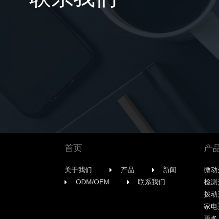
首页
产
关于我们
产品
新闻
微动
ODM/OEM
联系我们
检测
拨动
家电
更多