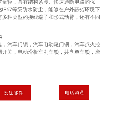
、重量轻，具有结构紧凑、快速通断电路的优
IP67等级防水防尘，能够在户外恶劣环境下
有多种类型的接线端子和形式动臂，还有不同
。
4
枪，汽车门锁，汽车电动尾门锁，汽车点火控
调开关，电动滑板车刹车锁，共享单车锁，摩
电话沟通
发送邮件